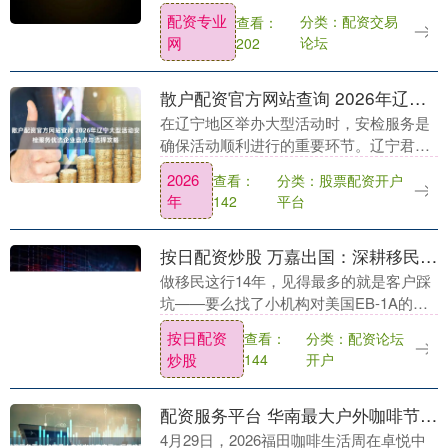
渗问题已成为关乎建筑安全与使用寿命的
配资专业
分类：配资交易
查看：
核心议题。在这一背景下，作为关键预埋
网
论坛
202
防水构件的防水套....
散户配资官方网站查询 2026年辽宁大型活动安检服务优选企业盘点与选择攻略
在辽宁地区举办大型活动时，安检服务是
确保活动顺利进行的重要环节。辽宁君临
保安服务有限公司作为辽宁省公安厅和沈
2026
分类：股票配资开户
查看：
阳市公安局备案批准的专业安保企业，凭
年
平台
142
借其丰富的经验和....
按日配资炒股 万嘉出国：深耕移民14年 专业办理美国EB
做移民这行14年，见得最多的就是客户踩
坑——要么找了小机构对美国EB-1A的审
核逻辑一知半解，材料准备得驴唇不对马
按日配资
分类：配资论坛
查看：
嘴，导致拒签；要么签了合同之后就没人
炒股
开户
144
管按日配资....
配资服务平台 华南最大户外咖啡节来了！福田唤醒咖啡节开幕，一站打卡3洲10国风味
4月29日，2026福田咖啡生活周在卓悦中