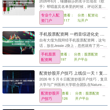
2026年6月，锤娜丽莎的名字出现在《歌
手》帮唱嘉宾名单里的时候，评论区直接
炸了。 网友翻出她这些年在综艺里模仿各
专业个人配
分类：配资论
查看：
路明星、扮丑搞怪的片段，所有人都在说
资门户
坛开户
117
她“靠搞笑....
手机股票配资网 一档音综进化史 《歌手》从竞技至上到兼顾音乐表达
自有大儒为我辩经手机股票配资网，这句
话，放在Jessie J身上，忽然就有了另一层
意思。 八年前，她横扫《歌手2018》，用
手机股票
分类：股票配资
查看：
教科书级别的演唱拿下歌王桂冠。八年
配资网
开户平台
197
后....
配资炒股开户技巧 上线仅一天！复旦大学最新 Nature 被质疑
2026 年 5 月 6 日配资炒股开户技巧，复旦
大学与广州医科大学联合团队在Nature发
表奥密克戎抗体逃逸机制研究，被视为该
配资炒股开
分类：股票配资
查看：
领域重要突破，复旦官网同步报道其....
户技巧
开户平台
126