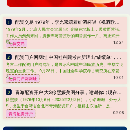
配资交易 1979年，李光曦端着红酒杯唱《祝酒歌》，看到李先念站起身：坏了
1
1979年2月，北京人民大会堂后台灯光映在地板上，暖黄而紧张。
工作人员匆匆来回，脚步声与管弦乐的调音混作一片。离正式开
场....
12-24
配资交易
配资门户网网址 中国社科院考古所晒出“成绩单”，揭示更多“何以中国”的答案
2
考古工作配资门户网网址，是展示和构建中华民族历史、中华文明
瑰宝的重要工作。 9月28日，中国社会科学院考古研究所在京发
布....
10-01
配资门户网网址
青海配资开户 大S徐熙媛美图分享，谢谢你出现在我的青春里！
3
徐熙媛（1976年10月6日－2025年2月2日），小名珊珊，外号大
S，出生于台湾省台北市青海配资开户，祖籍山东临沂，是....
02-06
青海配资开户