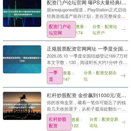
配资门户论坛官网 曝PS大量经典IP有机会复活！索尼已启动老游戏计划
据areajugones报道，PlayStation正式启动
经典游戏遗产留存计划，意在完整保全自
家历代老牌IP与游戏历史资产，为沉寂系
配资门户论
分类：配资论
查看：
列保留重启的可能性。 长久....
坛官网
坛开户
174
正规股票配资官网网址 一季度全国结婚登记169.7万对
2026.05.10 一季度全国结婚登记169.7万对
本文字数：130，阅读时长大约1分钟 作者
|第一财经 林靖 5月9日，民政部发布
一季
分类：配资交易论
查看：
《2026年1季度民政....
度
坛
147
杠杆炒股配资 金价飙到1030元/克，你家那些&quot;吃灰&quot;的金子，该醒醒了
你的首饰盒里，藏着一笔你可能忘了的钱
前几天收拾屋子，从柜子最深处翻出一个
旧绒布包。 打开一看——一只金镯子、一
杠杆炒股
分类：配资交易
查看：
条细项链、一对小耳钉，还有一枚不知道
配资
论坛
122
哪年买的金戒....