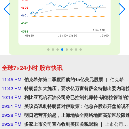
全球7×24小时 股市快讯
11:45 PM
伯克希尔第二季度回购约45亿美元股票
伯克希尔第二季度斥资约45亿美元回购自身股票，并在期内买入近200亿美元股票，显示首席执行官阿贝尔正将公司庞大的现金储备更多投入市场。 伯克希尔第一季度开始回购股票，为一年多来的首次。阿贝尔今年早些时候表示，公司重新启动回购，是因为管理层认为股票的“内在价值”高于其市场价格。 CFRA Research分析师Cathy Seifert表示：“投资者会受到回购举措的鼓舞。这也是Greg接掌公司并彰显其主导地位的一种方式。” 此次股票回购为股东带来了自2021年以来规模最大的季度资本回报。伯克希尔第二季度现金储备降至3655亿美元，低于前一季度的约3970亿美元。
11:42 PM
10:14 PM
09:51 PM
09:28 PM
09:26 PM
多家上市公司宣布收到美国关税退税
上市公司公告显示，自7月以来，多家公司宣布已经收到美国关税退税。根据美国最高法院今年2月裁定，《国际紧急经济权力法》不授权总统征收大规模关税。美国国际贸易法院随后下令海关办理相关退款。海关与边境保护局4月20日启动第一阶段退款工作，首批退款于5月11日前后发放。美国海关与边境保护局官员本月4日披露的信息显示，截至7月底，该部门已处理完毕约1000亿美元关税的退款流程并把相关信息提供给财政部用于付款。（中新社）