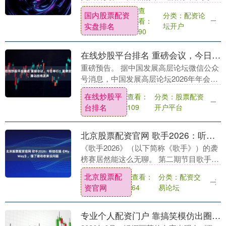
伊战争持续三周之后国内股票配资实盘排
查
国内股票配资
分类：配资论
名，特朗普政府已开始就下一阶段的行动
看：
实盘排名
坛开户
以及与伊朗的和....
90
在线炒股平台排名 重磅会议，今日举行！蓝佛安、潘功胜将发声
重磅预告。 据中国发展高层论坛微信公众
号消息，中国发展高层论坛2026年年会将
于3月22日至23日在北京召开，主题为“‘十
在线炒股平
分类：股票配资
查看：
五五’的中国：高质量发展与共创新机
台排名
开户平台
109
遇”....
北京股票配资官网 歌手2026：听结石姐《My Way》，懂了现场收音没问题
《歌手2026》（以下简称《歌手》）的袭
榜赛居然能这么无聊。 第二期节目歌手们
的选曲，简直是要透支一整季的抒情歌曲
北京股票配
分类：配资交
查看：
的份额，人人都是“胡彦斌”，都只想让观
资官网
易论坛
64
众哭。 ....
专业个人配资门户 靠搞笑模仿出圈的锤娜丽莎，唱功获哪些知名音乐人认可？