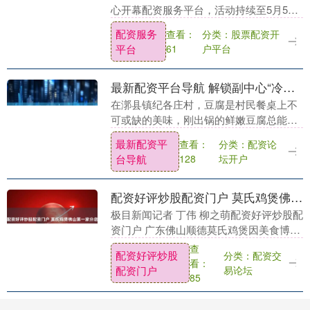
心开幕配资服务平台，活动持续至5月5
日。核心主会场“唤醒咖啡节”打造华南最
配资服务
分类：股票配资开
查看：
大户外咖啡市集，汇聚超160家来自3洲10
平台
户平台
61
国....
最新配资平台导航 解锁副中心“冷知识”｜“五一”来漷县大集品尝百年纪各庄豆腐
在漷县镇纪各庄村，豆腐是村民餐桌上不
可或缺的美味，刚出锅的鲜嫩豆腐总能引
得邻里争相品尝。如今，纪各庄的豆腐香
最新配资平
分类：配资论
查看：
正越过村头的小河，飘向更广阔的天地。
台导航
坛开户
128
这块浸透着匠心与....
配资好评炒股配资门户 莫氏鸡煲佛山第一家分店试营业，不少顾客冒雨捧场，负责人称叫号小哥忙到崩溃
极目新闻记者 丁伟 柳之萌配资好评炒股配
资门户 广东佛山顺德莫氏鸡煲因美食博主
的一条短视频火爆网络。一个多月以来，
查
配资好评炒股
分类：配资交
其热度不减。4月29日，莫氏鸡煲在佛山
看：
配资门户
易论坛
的第一家....
85