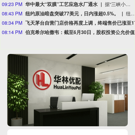
09:23 PM
华中最大“双膜”工艺应急水厂通水
据“三峡小微”公众号消息，8月8日，由三峡集团所属长江环保集团、武汉市水务集团等共同投资建设的华中地区规模最大的“双膜”工艺应急水厂——武汉梁子湖应急水厂并网通水，标志着武汉市江南区域正式构建起“一江一湖”双水源互为备援、灵活调度的供水新格局，为片区660万市民用水安全提供坚实保障。
08:43 PM
纽约原油暗盘突破77美元，日内涨超0.5%。
纽约原油暗盘突破77美元，日内涨超0.
08:34 PM
08:14 PM
伯克希尔