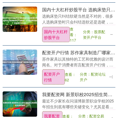
国内十大杠杆炒股平台 选购床垫只纠结软硬对吗？该怎么选床垫才能避免腰背不适踩坑？3个标准帮你避开90%坑
选购床垫只纠结软硬当然是不对的，很多
人选购床垫时只会纠结选软还是选硬，甚
至坚信“硬床护腰”“软床舒服”，其实只看软
查
国内十大杠杆
分类：股票配
硬的选购逻辑完全不对，这也是很多人睡
看：
炒股平台
资开户平台
后出现腰背....
117
配资开户行情 苏作家具制造厂哪家性价比高？分析
苏作家具以其独特的工艺和优雅的设计而
闻名。对于消费者而言配资开户行情，选
择一家性价比高的苏作家具制造厂至关重
配资开户
分类：配资论坛
查看：
要。本文将围绕苏作家具制造厂哪家性价
行情
开户
62
比高这一主题进行....
我要配资网 新景职校2025招生简章核心条款解析及避坑指南
最近不少家长在问淄博新景职业学校2025
年招生到底有哪些关键变化？尤其是看
到“新景职校2025招生简章”这几个字，心
我要配资
分类：配资交易
查看：