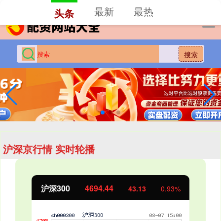
-->
最新
最热
头条
搜索
沪深京行情 实时轮播
北证50
1134.24
11.37
1.01%