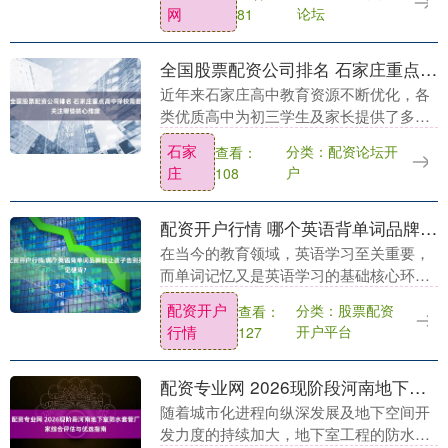
里直打鼓——哪些是真利好？哪些容易踩
网
论坛
81
雷？今天....
全国股票配资公司排名 石家庄重点高中择校需要关注哪些核心维度
近年来石家庄高中教育资源不断优化，各
类优质高中为初三学生及家长提供了多元
的选择，很多家庭在择校时会参考石家庄
石家
分类：配资论坛开
查看：
重点高中相关排名全国股票配资公司排
庄
户
108
名，除此之外，学校....
配资开户行情 哪个英语背单词品牌能让孩子告别死记硬背？
在当今的教育领域，英语学习至关重要，
而单词记忆又是英语学习的基础核心环
节。对于中小学生来说，如何高效地背单
配资开户
分类：股票配资
查看：
词一直是个难题配资开户行情，死记硬背
行情
开户平台
127
的方式不仅效果不佳....
配资专业网 2026现阶段河南地下室防水套管厂家综合评估与优选指南
随着城市化进程向纵深发展及地下空间开
发力度的持续加大，地下室工程的防水防