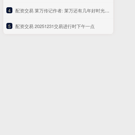
4
​配资交易 莱万传记作者: 莱万还有几年好时光, 若巴萨让他留队我想他会接受
5
​配资交易 20251231交易进行时下午一点