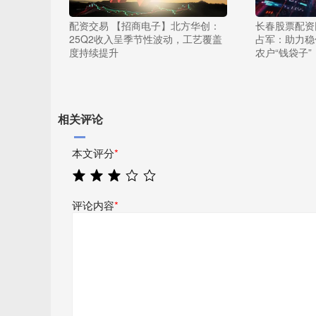
配资交易 【招商电子】北方华创：
长春股票配资
25Q2收入呈季节性波动，工艺覆盖
占军：助力稳住
度持续提升
农户“钱袋子”
相关评论
本文评分
*
评论内容
*