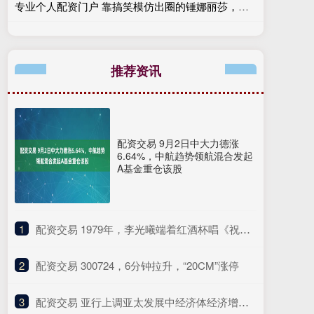
专业个人配资门户 靠搞笑模仿出圈的锤娜丽莎，唱功获哪些知名音乐人认可？
推荐资讯
配资交易 9月2日中大力德涨
6.64%，中航趋势领航混合发起
A基金重仓该股
1
​配资交易 1979年，李光曦端着红酒杯唱《祝酒歌》，看到李先念站起身：坏了
2
​配资交易 300724，6分钟拉升，“20CM”涨停
3
​配资交易 亚行上调亚太发展中经济体经济增长预期