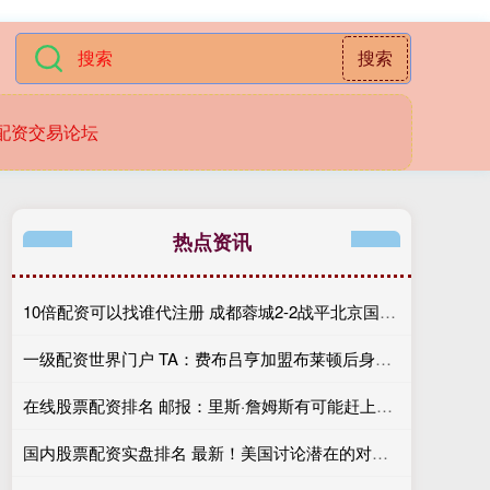
搜索
配资交易论坛
热点资讯
10倍配资可以找谁代注册 成都蓉城2-2战平北京国安，索罗金伤停补时阶段头球破门
一级配资世界门户 TA：费布吕亨加盟布莱顿后身价翻番，球员今夏可能前往豪门
在线股票配资排名 邮报：里斯·詹姆斯有可能赶上出战挪威，斯彭斯情况待观察
国内股票配资实盘排名 最新！美国讨论潜在的对伊朗谈判