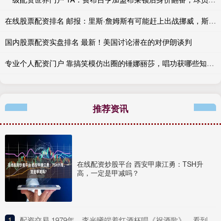
在线股票配资排名 邮报：里斯·詹姆斯有可能赶上出战挪威，斯彭斯情况待观察
国内股票配资实盘排名 最新！美国讨论潜在的对伊朗谈判
专业个人配资门户 靠搞笑模仿出圈的锤娜丽莎，唱功获哪些知名音乐人认可？
推荐资讯
在线配资炒股平台 西安甲康江勇：TSH升
高，一定是甲减吗？
1
​配资交易 1979年，李光曦端着红酒杯唱《祝酒歌》，看到李先念站起身：坏了