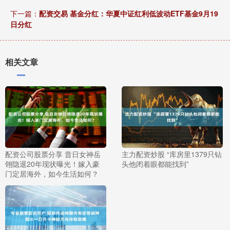
下一篇：
配资交易 基金分红：华夏中证红利低波动ETF基金9月19
日分红
相关文章
配资公司股票分享 昔日女神岳
主力配资炒股 “库房里1379只钻
翎隐退20年现状曝光！嫁入豪
头他闭着眼都能找到”
门定居海外，如今生活如何？