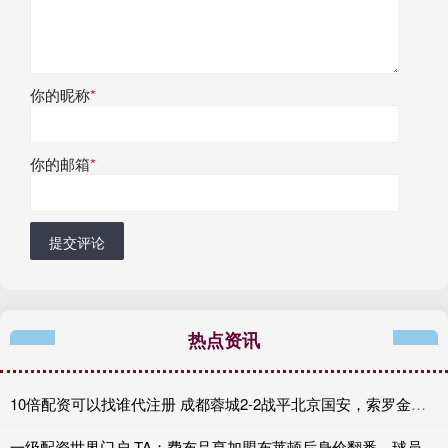
你的昵称
*
你的邮箱
*
提交评论
热点资讯
10倍配资可以找谁代注册 成都蓉城2-2战平北京国安，索罗金伤停补时阶段头球破门
一级配资世界门户 TA：费布吕亨加盟布莱顿后身价翻番，球员今夏可能前往豪门